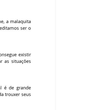
e, a malaquita 
editamos ser o 
segue existir 
 as situações 
l é de grande 
a trouxer seus 