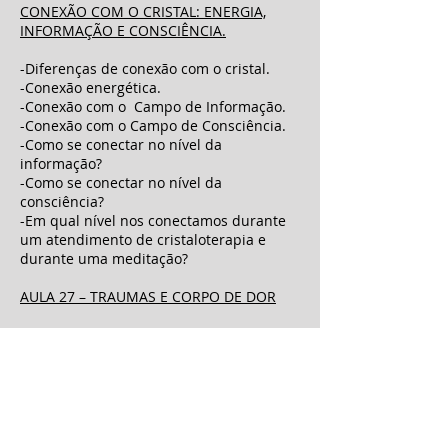
CONEXÃO COM O CRISTAL: ENERGIA,
INFORMAÇÃO E CONSCIÊNCIA.
-Diferenças de conexão com o cristal.
-Conexão energética.
-Conexão com o Campo de Informação.
-Conexão com o Campo de Consciência.
-Como se conectar no nível da
informação?
-Como se conectar no nível da
consciência?
-Em qual nível nos conectamos durante
um atendimento de cristaloterapia e
durante uma meditação?
AULA 27 – TRAUMAS E CORPO DE DOR
-Como surgem os traumas?
-Como os traumas são armazenados e se
manifestam na aura da pessoa?
-Trauma x Karma.
-Existem doenças Kármicas? Como elas
se manifestam? Como podemos ajudar?